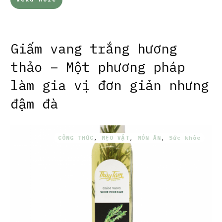
Giấm vang trắng hương
thảo – Một phương pháp
làm gia vị đơn giản nhưng
đậm đà
CÔNG THỨC
,
MẸO VẶT
,
MÓN ĂN
,
Sức khỏe