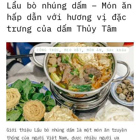
Lẩu bò nhúng dấm – Món ăn
hấp dẫn với hương vị đặc
trưng của dấm Thủy Tâm
CÔNG THỨC
,
MẸO VẶT
,
MÓN ĂN
,
Sức khỏe
Giới thiệu Lẩu bò nhúng dấm là một món ăn truyền
thống của người Việt Nam, được nhiều người ưa