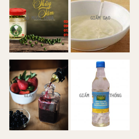
ĐỒ MUỐI CHUA
GIẤM GẠO
GIẤM HOA QUẢ
GIẤM TRUYỀN THỐNG