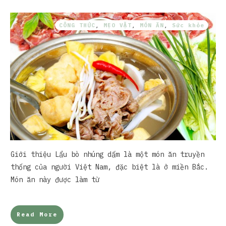
CÔNG THỨC
,
MẸO VẶT
,
MÓN ĂN
,
Sức khỏe
Giới thiệu Lẩu bò nhúng dấm là một món ăn truyền
thống của người Việt Nam, đặc biệt là ở miền Bắc.
Món ăn này được làm từ
Read More