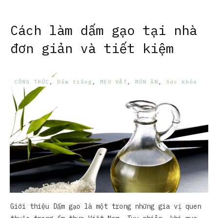
Cách làm dấm gạo tại nhà
đơn giản và tiết kiệm
CÔNG THỨC
,
Dấm trắng
,
MẸO VẶT
,
MÓN ĂN
,
Sức khỏe
Giới thiệu Dấm gạo là một trong những gia vị quen