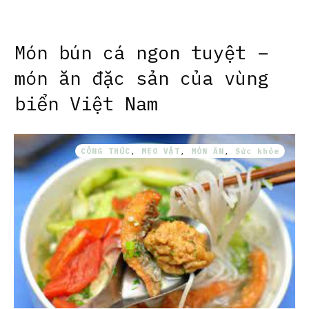
Món bún cá ngon tuyệt –
món ăn đặc sản của vùng
biển Việt Nam
CÔNG THỨC
,
MẸO VẶT
,
MÓN ĂN
,
Sức khỏe