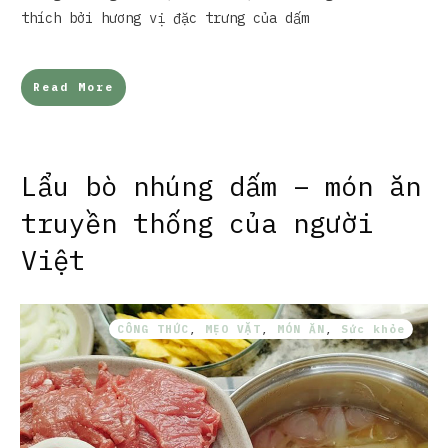
thích bởi hương vị đặc trưng của dấm
Read More
Lẩu bò nhúng dấm – món ăn
truyền thống của người
Việt
CÔNG THỨC
,
MẸO VẶT
,
MÓN ĂN
,
Sức khỏe