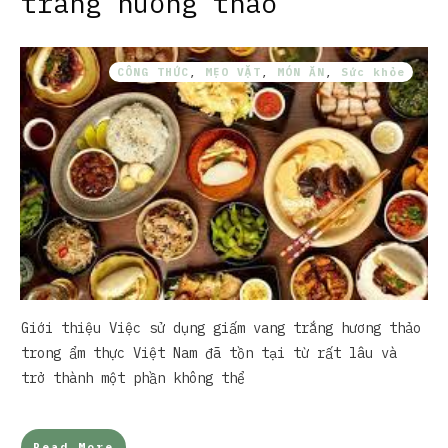
trắng hương thảo
CÔNG THỨC
,
MẸO VẶT
,
MÓN ĂN
,
Sức khỏe
Giới thiệu Việc sử dụng giấm vang trắng hương thảo
trong ẩm thực Việt Nam đã tồn tại từ rất lâu và
trở thành một phần không thể
Read More