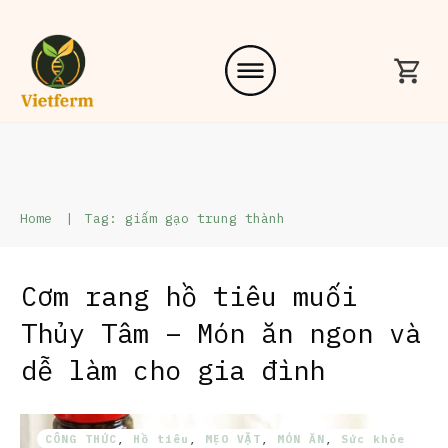
Home
|
Tag: giấm gạo trung thành
Cơm rang hồ tiêu muối
Thủy Tâm – Món ăn ngon và
dễ làm cho gia đình
CÔNG THỨC
,
Hồ tiêu
,
MẸO VẶT
,
MÓN ĂN
,
Sức khỏe