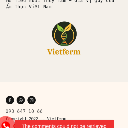
Hồ Tiêu Muối Thủy Tâm – Gia Vị Quý Của
Ẩm Thực Việt Nam
093 647 10 66
Copyright 2022 -
Vietferm
093 647 10
The comments could not be retrieved