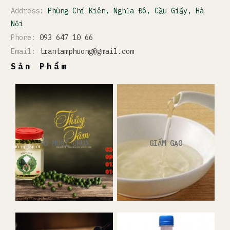
Address:
Phùng Chí Kiên, Nghĩa Đô, Cầu Giấy, Hà
Nội
Phone:
093 647 10 66
Email:
trantamphuong@gmail.com
Sản Phẩm
ĐỒ MUỐI CHUA
GIẤM GẠO