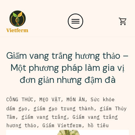
Giấm vang trắng hương thảo –
Một phương pháp làm gia vị
đơn giản nhưng đậm đà
CÔNG THỨC
,
MẸO VẶT
,
MÓN ĂN
,
Sức khỏe
dấm gạo
,
giấm gạo trung thành
,
giấm Thủy
Tâm
,
giấm vang trắng
,
Giấm vang trắng
hương thảo
,
Giấm Vietferm
,
hồ tiêu