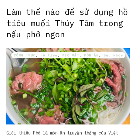
Làm thế nào để sử dụng hồ
tiêu muối Thủy Tâm trong
nấu phở ngon
CÔNG THỨC
,
Hồ tiêu
,
MẸO VẶT
,
MÓN ĂN
,
Sức khỏe
Giới thiệu Phở là món ăn truyền thống của Việt