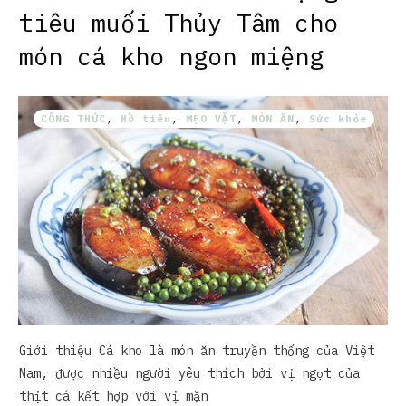
tiêu muối Thủy Tâm cho
món cá kho ngon miệng
CÔNG THỨC
,
Hồ tiêu
,
MẸO VẶT
,
MÓN ĂN
,
Sức khỏe
Giới thiệu Cá kho là món ăn truyền thống của Việt
Nam, được nhiều người yêu thích bởi vị ngọt của
thịt cá kết hợp với vị mặn