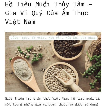
Hồ Tiêu Muối Thủy Tâm –
Gia Vị Quý Của Ẩm Thực
Việt Nam
CÔNG THỨC
,
Hồ tiêu
,
MẸO VẶT
,
MÓN ĂN
,
Sức khỏe
Giới thiệu Trong ẩm thực Việt Nam, hồ tiêu muối là
một trong những gia vị quen thuộc và được sử dụng