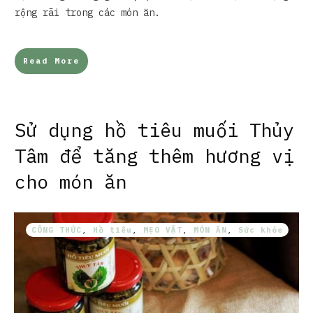
rộng rãi trong các món ăn.
Read More
Sử dụng hồ tiêu muối Thủy
Tâm để tăng thêm hương vị
cho món ăn
CÔNG THỨC
,
Hồ tiêu
,
MẸO VẶT
,
MÓN ĂN
,
Sức khỏe