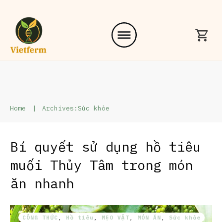
Home
|
Archives:Sức khỏe
Bí quyết sử dụng hồ tiêu
muối Thủy Tâm trong món
ăn nhanh
CÔNG THỨC
,
Hồ tiêu
,
MẸO VẶT
,
MÓN ĂN
,
Sức khỏe