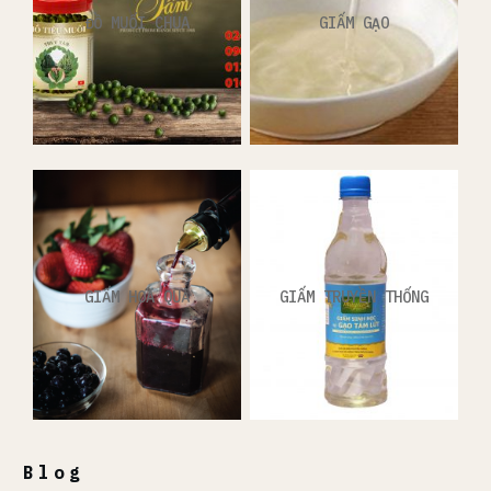
ĐỒ MUỐI CHUA
GIẤM GẠO
GIẤM HOA QUẢ
GIẤM TRUYỀN THỐNG
Blog