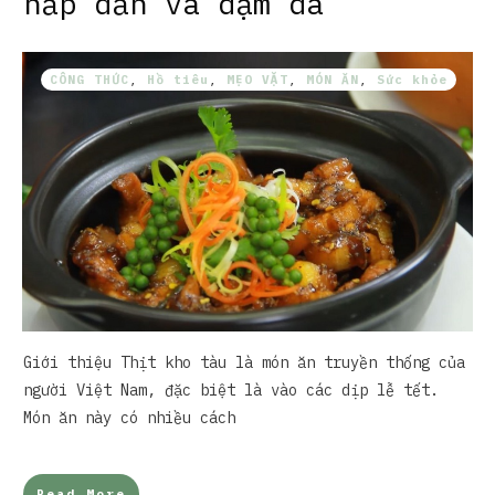
hấp dẫn và đậm đà
CÔNG THỨC
,
Hồ tiêu
,
MẸO VẶT
,
MÓN ĂN
,
Sức khỏe
Giới thiệu Thịt kho tàu là món ăn truyền thống của
người Việt Nam, đặc biệt là vào các dịp lễ tết.
Món ăn này có nhiều cách
Read More