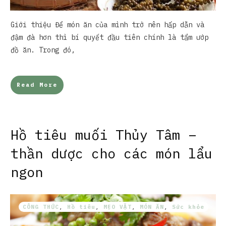
Giới thiệu Để món ăn của mình trở nên hấp dẫn và
đậm đà hơn thì bí quyết đầu tiên chính là tẩm ướp
đồ ăn. Trong đó,
Read More
Hồ tiêu muối Thủy Tâm –
thần dược cho các món lẩu
ngon
CÔNG THỨC
,
Hồ tiêu
,
MẸO VẶT
,
MÓN ĂN
,
Sức khỏe