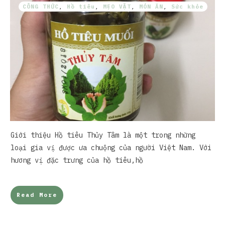
CÔNG THỨC
,
Hồ tiêu
,
MẸO VẶT
,
MÓN ĂN
,
Sức khỏe
Giới thiệu Hồ tiêu Thủy Tâm là một trong những
loại gia vị được ưa chuộng của người Việt Nam. Với
hương vị đặc trưng của hồ tiêu,hồ
Read More