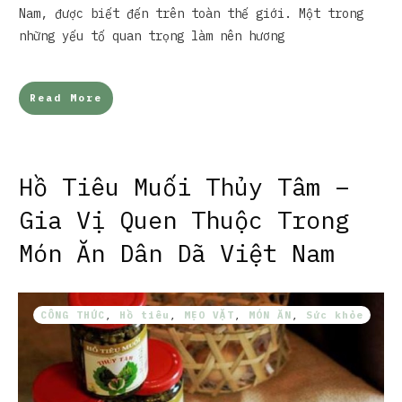
Nam, được biết đến trên toàn thế giới. Một trong
những yếu tố quan trọng làm nên hương
Read More
Hồ Tiêu Muối Thủy Tâm –
Gia Vị Quen Thuộc Trong
Món Ăn Dân Dã Việt Nam
CÔNG THỨC
,
Hồ tiêu
,
MẸO VẶT
,
MÓN ĂN
,
Sức khỏe