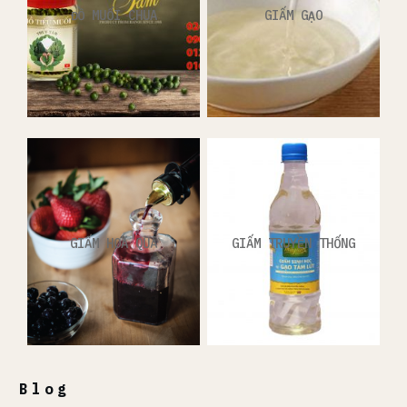
ĐỒ MUỐI CHUA
GIẤM GẠO
GIẤM HOA QUẢ
GIẤM TRUYỀN THỐNG
Blog