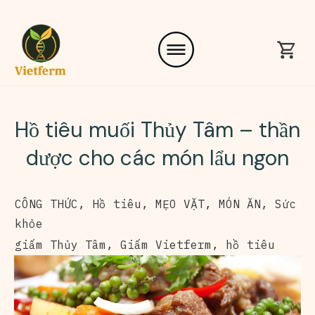
Hồ tiêu muối Thủy Tâm – thần
dược cho các món lẩu ngon
CÔNG THỨC
,
Hồ tiêu
,
MẸO VẶT
,
MÓN ĂN
,
Sức
khỏe
giấm Thủy Tâm
,
Giấm Vietferm
,
hồ tiêu