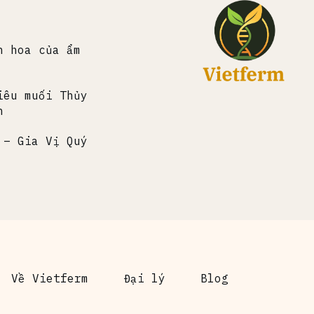
h hoa của ẩm
iêu muối Thủy
h
 – Gia Vị Quý
Về Vietferm
Đại lý
Blog