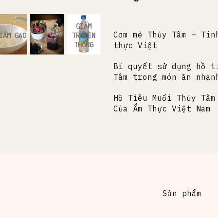
GIẤM
GIẤM HOA
Cơm mẻ Thủy Tâm – Tin
IẤM GẠO
TRUYỀN
QUẢ
THỐNG
thực Việt
Bí quyết sử dụng hồ t
Tâm trong món ăn nhan
Hồ Tiêu Muối Thủy Tâm
Của Ẩm Thực Việt Nam
Sản phẩm