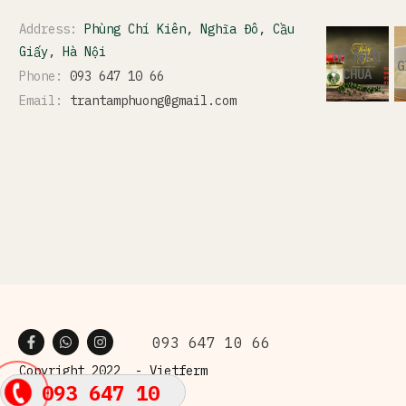
Address:
Phùng Chí Kiên, Nghĩa Đô, Cầu
Giấy, Hà Nội
ĐỒ MUỐI
G
CHUA
Phone:
093 647 10 66
Email:
trantamphuong@gmail.com
093 647 10 66
Copyright 2022 -
Vietferm
093 647 10