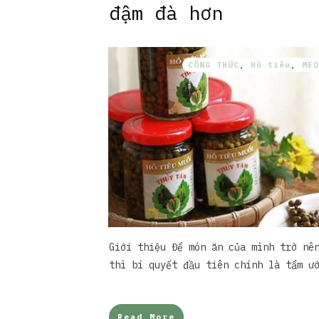
đậm đà hơn
CÔNG THỨC
,
Hồ tiêu
,
MẸO
Giới thiệu Để món ăn của mình trở nê
thì bí quyết đầu tiên chính là tẩm ư
Read More