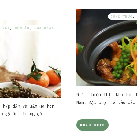
CÔNG THỨC
 VẶT
,
MÓN ĂN
,
Sức khỏe
Giới thiệu Thịt kho tàu 
Nam, đặc biệt là vào các
n hấp dẫn và đậm đà hơn
ớp đồ ăn. Trong đó,
Read More