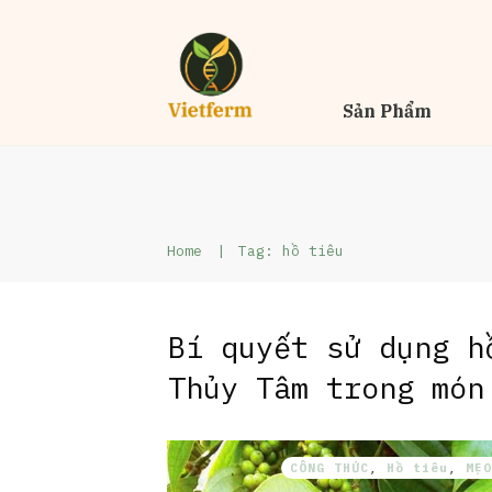
Sản Phẩm
Home
|
Tag: hồ tiêu
Bí quyết sử dụng h
Thủy Tâm trong món
CÔNG THỨC
,
Hồ tiêu
,
MẸO