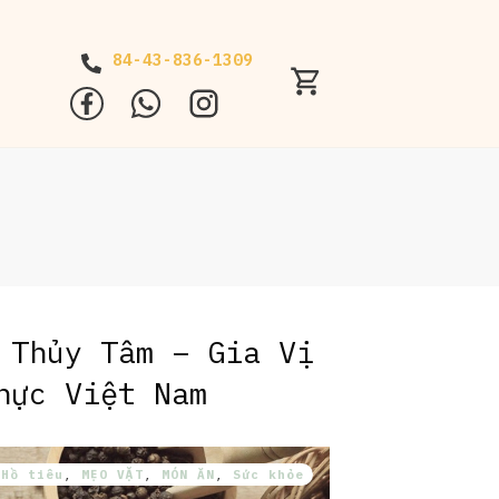
84-43-836-1309
 Thủy Tâm – Gia Vị
hực Việt Nam
,
Hồ tiêu
,
MẸO VẶT
,
MÓN ĂN
,
Sức khỏe