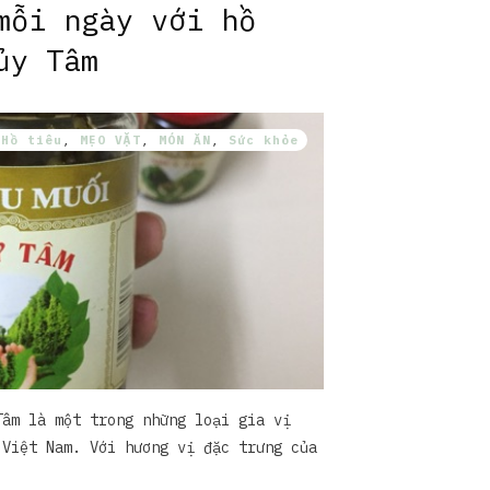
mỗi ngày với hồ
ủy Tâm
,
Hồ tiêu
,
MẸO VẶT
,
MÓN ĂN
,
Sức khỏe
Tâm là một trong những loại gia vị
 Việt Nam. Với hương vị đặc trưng của