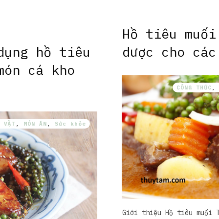
Hồ tiêu muối
dụng hồ tiêu
dược cho các
món cá kho
CÔNG THỨC
 VẶT
,
MÓN ĂN
,
Sức khỏe
Giới thiệu Hồ tiêu muối 