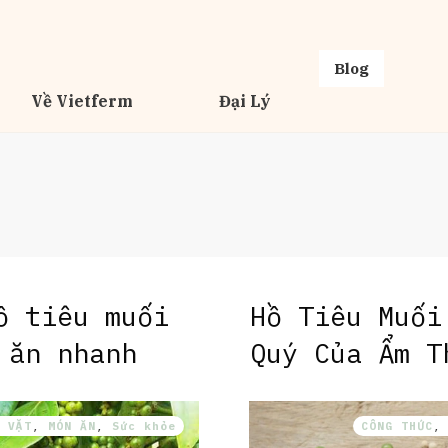
Blog
Về Vietferm
Đại Lý
ồ tiêu muối
Hồ Tiêu Muối
 ăn nhanh
Quý Của Ẩm T
 VẶT
,
MÓN ĂN
,
Sức khỏe
CÔNG THỨC