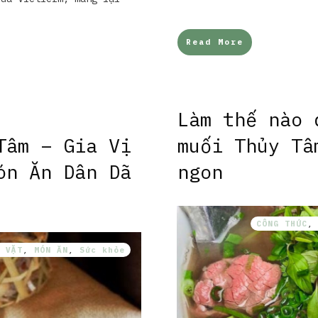
Read More
Làm thế nào 
Tâm – Gia Vị
muối Thủy Tâ
ón Ăn Dân Dã
ngon
CÔNG THỨC
 VẶT
,
MÓN ĂN
,
Sức khỏe