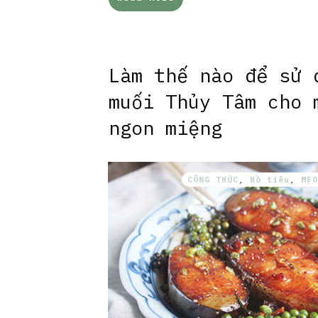
Làm thế nào để sử 
muối Thủy Tâm cho 
ngon miệng
CÔNG THỨC
,
Hồ tiêu
,
MẸO