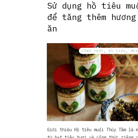
Sử dụng hồ tiêu mu
để tăng thêm hương
ăn
CÔNG THỨC
,
Hồ tiêu
,
MẸO
Giới thiệu Hồ tiêu muối Thủy Tâm là 
từ hạt tiêu tươi và công thức riêng 