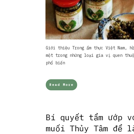
Giới thiệu Trong ẩm thực Việt Nam, h
một trong những loại gia vị quen thu
phổ biến
Read More
Bí quyết tẩm ướp v
muối Thủy Tâm để l