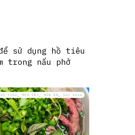
để sử dụng hồ tiêu
m trong nấu phở
,
Hồ tiêu
,
MẸO VẶT
,
MÓN ĂN
,
Sức khỏe