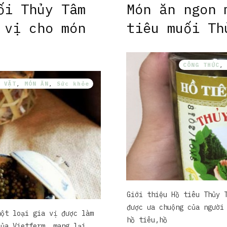
ối Thủy Tâm
Món ăn ngon 
 vị cho món
tiêu muối Th
CÔNG THỨC
 VẶT
,
MÓN ĂN
,
Sức khỏe
Giới thiệu Hồ tiêu Thủy 
được ưa chuộng của người
một loại gia vị được làm
hồ tiêu,hồ
của Vietferm, mang lại