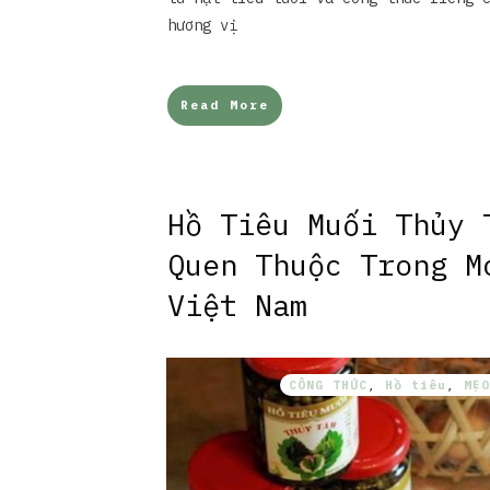
hương vị
Read More
Hồ Tiêu Muối Thủy 
Quen Thuộc Trong M
Việt Nam
CÔNG THỨC
,
Hồ tiêu
,
MẸO