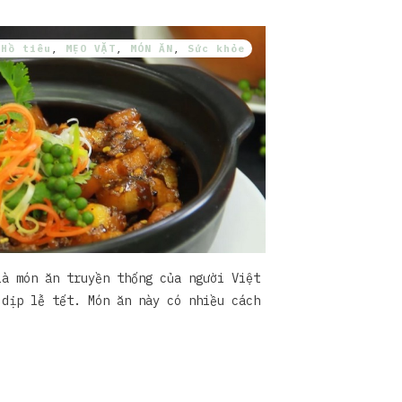
,
Hồ tiêu
,
MẸO VẶT
,
MÓN ĂN
,
Sức khỏe
là món ăn truyền thống của người Việt
 dịp lễ tết. Món ăn này có nhiều cách