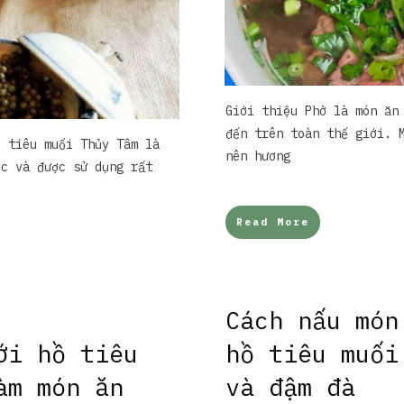
Giới thiệu Phở là món ăn
đến trên toàn thế giới. 
ồ tiêu muối Thủy Tâm là
nên hương
ộc và được sử dụng rất
Read More
Cách nấu món
ới hồ tiêu
hồ tiêu muối
àm món ăn
và đậm đà