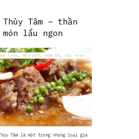
 Thủy Tâm – thần
 món lẩu ngon
,
Hồ tiêu
,
MẸO VẶT
,
MÓN ĂN
,
Sức khỏe
Thủy Tâm là một trong những loại gia