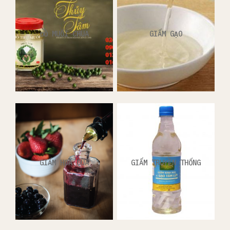
ĐỒ MUỐI CHUA
GIẤM GẠO
GIẤM HOA QUẢ
GIẤM TRUYỀN THỐNG