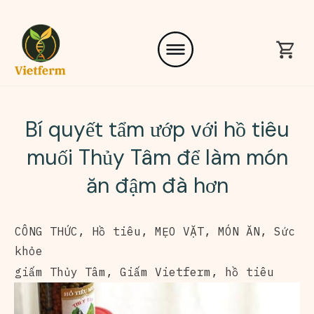
Bí quyết tẩm ướp với hồ tiêu
muối Thủy Tâm để làm món
ăn đậm đà hơn
CÔNG THỨC
,
Hồ tiêu
,
MẸO VẶT
,
MÓN ĂN
,
Sức
khỏe
giấm Thủy Tâm
,
Giấm Vietferm
,
hồ tiêu