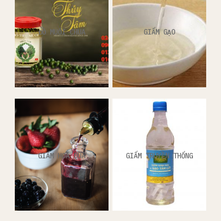
ĐỒ MUỐI CHUA
GIẤM GẠO
GIẤM HOA QUẢ
GIẤM TRUYỀN THỐNG