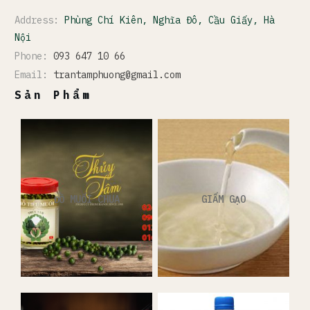
Address:
Phùng Chí Kiên, Nghĩa Đô, Cầu Giấy, Hà
Nội
Phone:
093 647 10 66
Email:
trantamphuong@gmail.com
Sản Phẩm
ĐỒ MUỐI CHUA
GIẤM GẠO