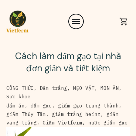
Cách làm dấm gạo tại nhà
đơn giản và tiết kiệm
CÔNG THỨC
,
Dấm trắng
,
MẸO VẶT
,
MÓN ĂN
,
Sức khỏe
dấm ăn
,
dấm gạo
,
giấm gạo trung thành
,
giấm Thủy Tâm
,
giấm trắng heinz
,
giấm
vang trắng
,
Giấm Vietferm
,
nước giấm gạo