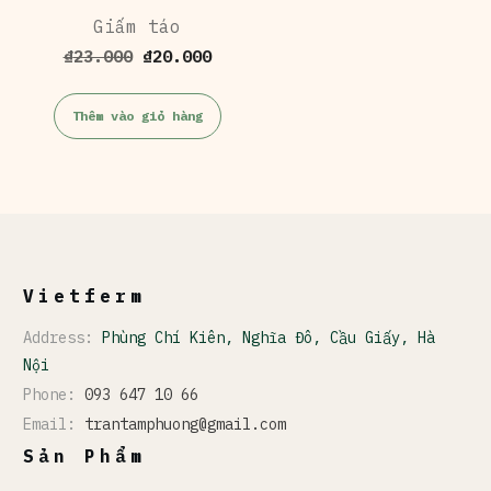
Giấm táo
Giá
Giá
₫
23.000
₫
20.000
gốc
hiện
là:
tại
Thêm vào giỏ hàng
₫23.000.
là:
₫20.000.
Vietferm
Address:
Phùng Chí Kiên, Nghĩa Đô, Cầu Giấy, Hà
Nội
Phone:
093 647 10 66
Email:
trantamphuong@gmail.com
Sản Phẩm