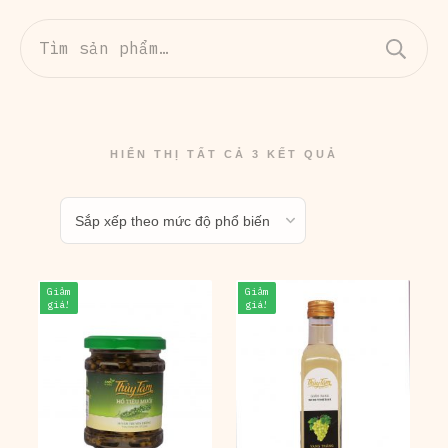
Tìm
kiếm:
HIỂN THỊ TẤT CẢ 3 KẾT QUẢ
Giảm
Giảm
giá!
giá!