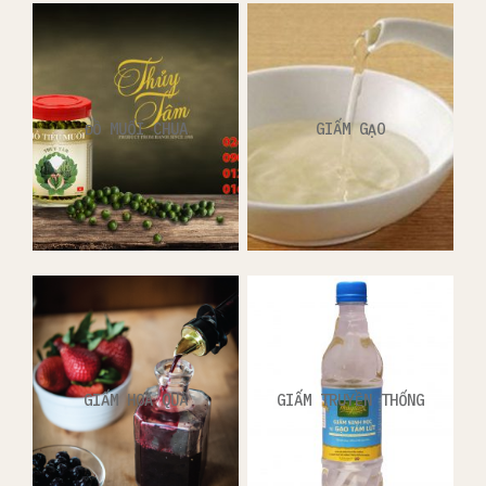
ĐỒ MUỐI CHUA
GIẤM GẠO
GIẤM HOA QUẢ
GIẤM TRUYỀN THỐNG