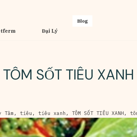
Blog
etferm
Đại Lý
TÔM SỐT TIÊU XANH
y Tâm
,
tiêu
,
tiêu xanh
,
TÔM SỐT TIÊU XANH
,
tô