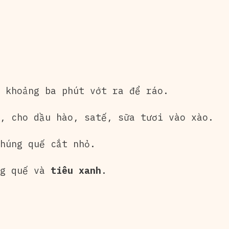
 khoảng ba phút vớt ra để ráo.
, cho dầu hào, satế, sữa tươi vào xào.
húng quế cắt nhỏ.
ng quế và
tiêu xanh
.