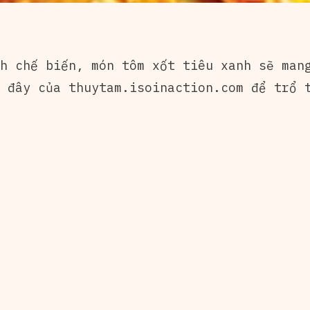
h chế biến, món tôm xốt tiêu xanh sẽ man
i đây của
thuytam.isoinaction.com
để trổ t