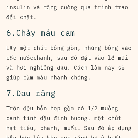
insulin và tăng cường quá trình trao
đổi chất.
6.Chảy máu cam
Lấy một chút bông gòn, nhúng bông vào
cốc nướcchanh, sau đó đặt vào lỗ mũi
và hơi nghiêng đầu. Cách làm này sẽ
giúp cầm máu nhanh chóng.
7.Đau răng
Trộn đều hỗn hợp gồm có 1/2 muỗng
canh tinh dầu đinh hương, một chút
hạt tiêu, chanh, muối. Sau đó áp dụng
hỗn hợp lên khu vực răng bị ê buốt.