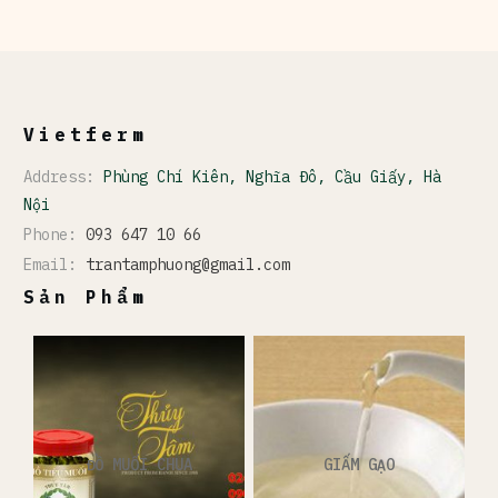
Vietferm
Address:
Phùng Chí Kiên, Nghĩa Đô, Cầu Giấy, Hà
Nội
Phone:
093 647 10 66
Email:
trantamphuong@gmail.com
Sản Phẩm
ĐỒ MUỐI CHUA
GIẤM GẠO