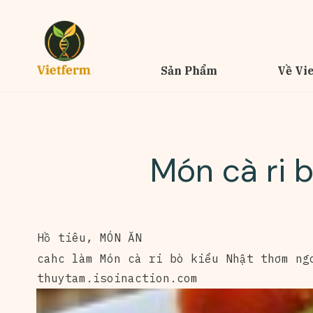
Sản Phẩm
Về Vi
Món cà ri 
Hồ tiêu
,
MÓN ĂN
cahc làm Món cà ri bò kiểu Nhật thơm ng
thuytam.isoinaction.com