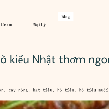
Blog
etferm
Đại Lý
bò kiểu Nhật thơm ngo
on
,
cay nồng
,
hạt tiêu
,
hồ tiêu
,
hồ tiêu muối