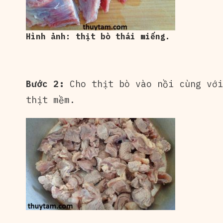
Hình ảnh: thịt bò thái miếng.
Bước 2:
Cho thịt bò vào nồi cùng với
thịt mềm.