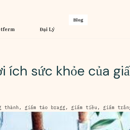
Blog
etferm
Đại Lý
ợi ích sức khỏe của gi
g thành
,
giấm táo bragg
,
giấm tiều
,
giấm trắn