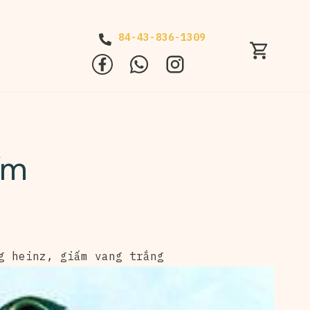
84-43-836-1309
ấm
g heinz
,
giấm vang trắng