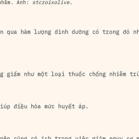
 phẩm. Ảnh:
stcroixolive.
n qua hàm lượng dinh dưỡng có trong đó n
g giấm như một loại thuốc chống nhiễm tr
iúp điều hòa mức huyết áp.
nên cũng có ích trong việc giảm nguy cơ 