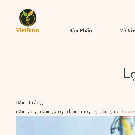
Sản Phẩm
Về Vi
L
Dấm trắng
dấm ăn
,
dấm gạo
,
dấm nho
,
giấm gạo trun