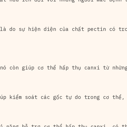
là do sự hiện diện của chất pectin có tr
nó còn giúp cơ thể hấp thụ canxi từ nhữn
úp kiểm soát các gốc tự do trong cơ thể,
ả năng hỗ trợ cơ thể hấp thụ canxi, có t