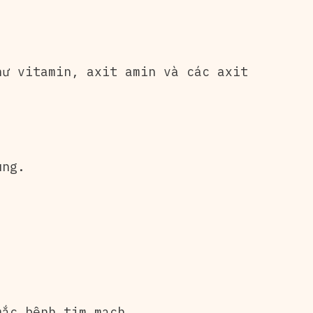
hư vitamin, axit amin và các axit
ùng.
mắc bệnh tim mạch.