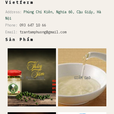
Vietferm
Address:
Phùng Chí Kiên, Nghĩa Đô, Cầu Giấy, Hà
Nội
Phone:
093 647 10 66
Email:
trantamphuong@gmail.com
Sản Phẩm
ĐỒ MUỐI CHUA
GIẤM GẠO