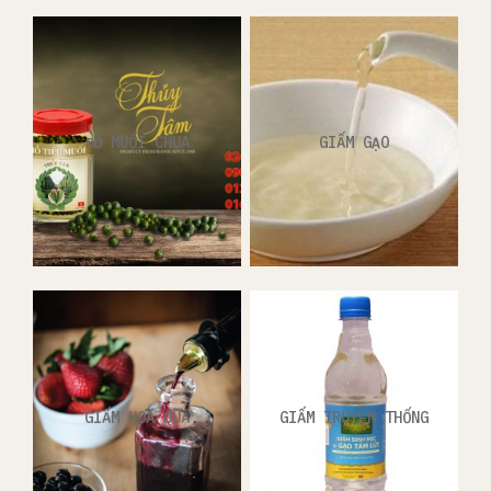
ĐỒ MUỐI CHUA
GIẤM GẠO
GIẤM HOA QUẢ
GIẤM TRUYỀN THỐNG