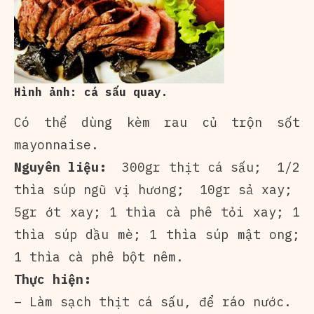
Hình ảnh: cá sấu quay.
Có thể dùng kèm rau củ trộn sốt
mayonnaise.
Nguyên liệu:
300gr thịt cá sấu; 1/2
thìa súp ngũ vị hương; 10gr sả xay;
5gr ớt xay; 1 thìa cà phê tỏi xay; 1
thìa súp dầu mè; 1 thìa súp mật ong;
1 thìa cà phê bột nêm.
Thực hiện:
– Làm sạch thịt cá sấu, để ráo nước.