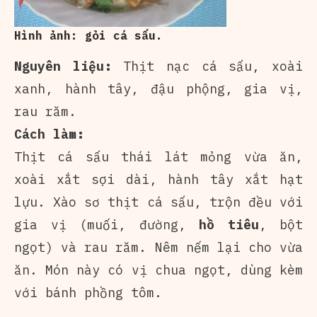
Hình ảnh: gỏi cá sấu.
Nguyên liệu:
Thịt nạc cá sấu, xoài
xanh, hành tây, đậu phộng, gia vị,
rau răm.
Cách làm:
Thịt cá sấu thái lát mỏng vừa ăn,
xoài xắt sợi dài, hành tây xắt hạt
lựu. Xào sơ thịt cá sấu, trộn đều với
gia vị (muối, đường,
hồ tiêu
, bột
ngọt) và rau răm. Nêm nếm lại cho vừa
ăn. Món này có vị chua ngọt, dùng kèm
với bánh phồng tôm.