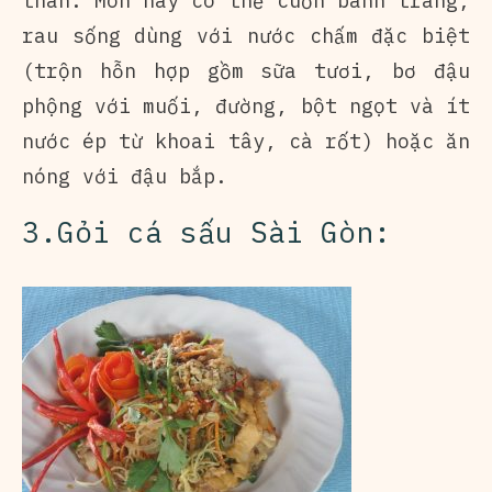
than. Món này có thể cuốn bánh tráng,
rau sống dùng với nước chấm đặc biệt
(trộn hỗn hợp gồm sữa tươi, bơ đậu
phộng với muối, đường, bột ngọt và ít
nước ép từ khoai tây, cà rốt) hoặc ăn
nóng với đậu bắp.
3.Gỏi cá sấu Sài Gòn: