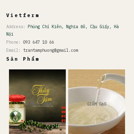
Vietferm
Address:
Phùng Chí Kiên, Nghĩa Đô, Cầu Giấy, Hà
Nội
Phone:
093 647 10 66
Email:
trantamphuong@gmail.com
Sản Phẩm
ĐỒ MUỐI CHUA
GIẤM GẠO