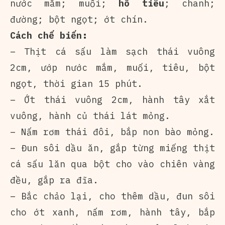
nước mắm; muối;
hồ tiêu
; chanh;
đường; bột ngọt; ớt chín.
Cách chế biến:
– Thịt cá sấu làm sạch thái vuông
2cm, ướp nước mắm, muối, tiêu, bột
ngọt, thời gian 15 phút.
– Ớt thái vuông 2cm, hành tây xắt
vuông, hành củ thái lát mỏng.
– Nấm rơm thái đôi, bắp non bào mỏng.
– Đun sôi dầu ăn, gắp từng miếng thịt
cá sấu lăn qua bột cho vào chiên vàng
đều, gắp ra đĩa.
– Bắc chảo lại, cho thêm dầu, đun sôi
cho ớt xanh, nấm rơm, hành tây, bắp