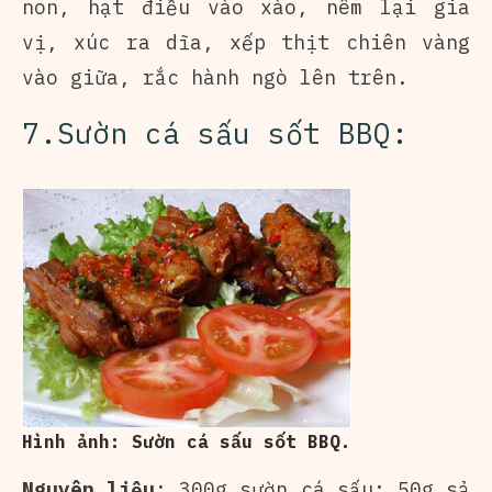
non, hạt điều vào xào, nêm lại gia
vị, xúc ra dĩa, xếp thịt chiên vàng
vào giữa, rắc hành ngò lên trên.
7.Sườn cá sấu sốt BBQ:
Hình ảnh: Sườn cá sấu sốt BBQ.
Nguyên liệu
: 300g sườn cá sấu; 50g sả