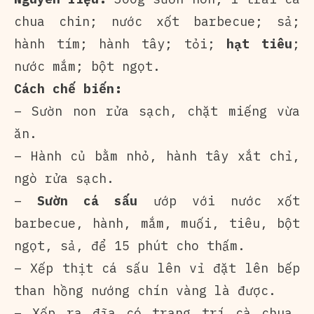
chua chin; nước xốt barbecue; sả;
hành tím; hành tây; tỏi;
hạt tiêu
;
nước mắm; bột ngọt.
Cách chế biến:
– Sườn non rửa sạch, chặt miếng vừa
ăn.
– Hành củ bằm nhỏ, hành tây xắt chỉ,
ngò rửa sạch.
–
Sườn cá sấu
ướp với nước xốt
barbecue, hành, mắm, muối, tiêu, bột
ngọt, sả, để 15 phút cho thấm.
– Xếp thịt cá sấu lên vỉ đặt lên bếp
than hồng nướng chín vàng là được.
– Xếp ra đĩa có trang trí cà chua,