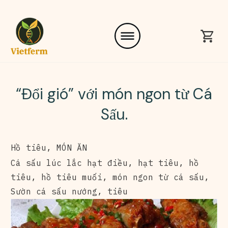
“Đổi gió” với món ngon từ Cá
Sấu.
Hồ tiêu
,
MÓN ĂN
Cá sấu lúc lắc hạt điều
,
hạt tiêu
,
hồ
tiêu
,
hồ tiêu muối
,
món ngon từ cá sấu
,
Sườn cá sấu nướng
,
tiêu