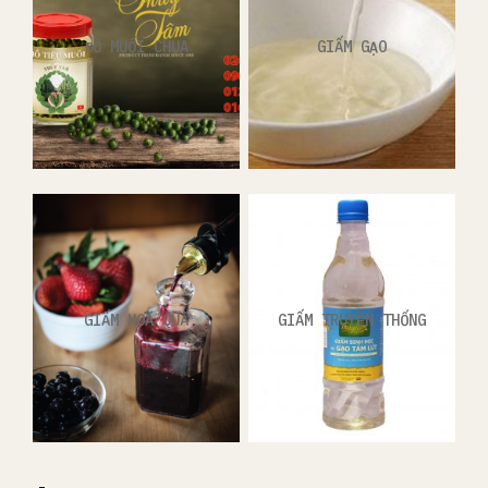
ĐỒ MUỐI CHUA
GIẤM GẠO
GIẤM HOA QUẢ
GIẤM TRUYỀN THỐNG