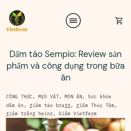
Dấm táo Sempio: Review sản
phẩm và công dụng trong bữa
ăn
CÔNG THỨC
,
MẸO VẶT
,
MÓN ĂN
,
Sức khỏe
dấm ăn
,
giấm táo bragg
,
giấm Thủy Tâm
,
giấm trắng heinz
,
Giấm Vietferm