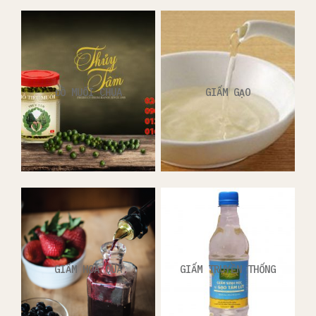
ĐỒ MUỐI CHUA
GIẤM GẠO
GIẤM HOA QUẢ
GIẤM TRUYỀN THỐNG