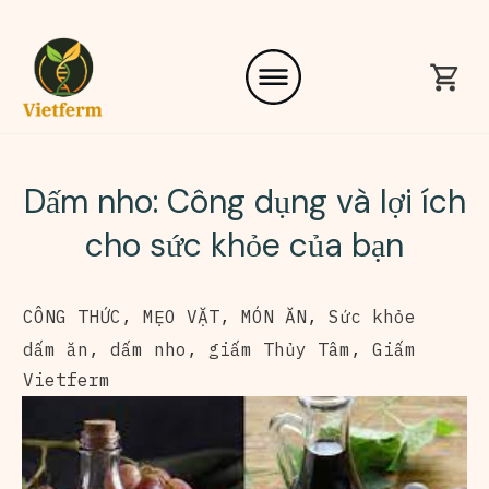
Dấm nho: Công dụng và lợi ích
cho sức khỏe của bạn
CÔNG THỨC
,
MẸO VẶT
,
MÓN ĂN
,
Sức khỏe
dấm ăn
,
dấm nho
,
giấm Thủy Tâm
,
Giấm
Vietferm