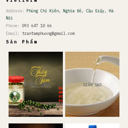
Address:
Phùng Chí Kiên, Nghĩa Đô, Cầu Giấy, Hà
Nội
Phone:
093 647 10 66
Email:
trantamphuong@gmail.com
Sản Phẩm
ĐỒ MUỐI CHUA
GIẤM GẠO