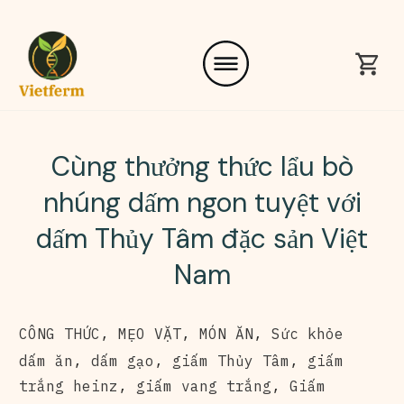
Cùng thưởng thức lẩu bò
nhúng dấm ngon tuyệt với
dấm Thủy Tâm đặc sản Việt
Nam
CÔNG THỨC
,
MẸO VẶT
,
MÓN ĂN
,
Sức khỏe
dấm ăn
,
dấm gạo
,
giấm Thủy Tâm
,
giấm
trắng heinz
,
giấm vang trắng
,
Giấm