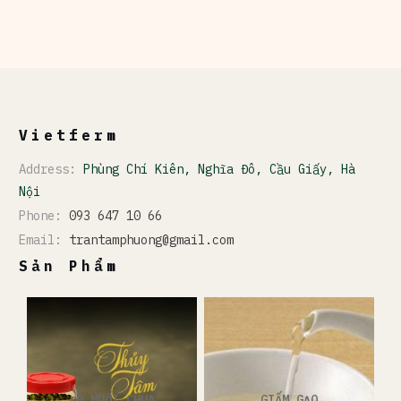
Vietferm
Address:
Phùng Chí Kiên, Nghĩa Đô, Cầu Giấy, Hà
Nội
Phone:
093 647 10 66
Email:
trantamphuong@gmail.com
Sản Phẩm
ĐỒ MUỐI CHUA
GIẤM GẠO