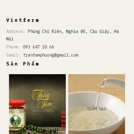
Vietferm
Address:
Phùng Chí Kiên, Nghĩa Đô, Cầu Giấy, Hà
Nội
Phone:
093 647 10 66
Email:
trantamphuong@gmail.com
Sản Phẩm
ĐỒ MUỐI CHUA
GIẤM GẠO