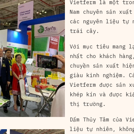
Vietferm là một tro
Nam chuyên sản xuất
các nguyên liệu tự 
trái cây.
Với mục tiêu mang l
nhất cho khách hàng
chuyền sản xuất hiệ
giàu kinh nghiệm. C
Vietferm được sản x
khép kín và được ki
thị trường.
Dấm Thủy Tâm của Vi
liệu tự nhiên, khôn