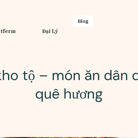
Blog
etferm
Đại Lý
ho tộ – món ăn dân 
quê hương