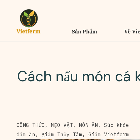
Sản Phẩm
Về Vi
Cách nấu món cá k
CÔNG THỨC
,
MẸO VẶT
,
MÓN ĂN
,
Sức khỏe
dấm ăn
,
giấm Thủy Tâm
,
Giấm Vietferm