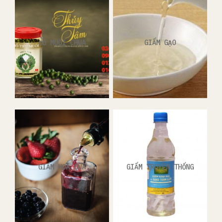
ĐỒ MUỐI CHUA
GIẤM GẠO
GIẤM HOA QUẢ
GIẤM TRUYỀN THỐNG