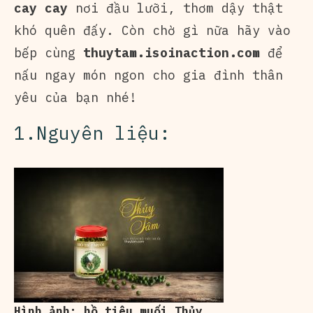
cay cay
nơi đầu lưỡi, thơm dậy thật
khó quên đấy. Còn chờ gì nữa hãy vào
bếp cùng
thuytam.isoinaction.com
để
nấu ngay món ngon cho gia đình thân
yêu của bạn nhé!
1.Nguyên liệu:
Hình ảnh: hồ tiêu muối Thủy