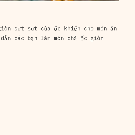
giòn sựt sựt của ốc khiến cho món ăn
 dẫn các bạn làm món chả ốc giòn