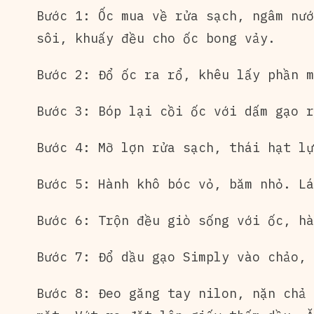
Bước 1: Ốc mua về rửa sạch, ngâm nướ
sôi, khuấy đều cho ốc bong vảy.
Bước 2: Đổ ốc ra rổ, khêu lấy phần m
Bước 3: Bóp lại cồi ốc với dấm gạo r
Bước 4: Mỡ lợn rửa sạch, thái hạt lự
Bước 5: Hành khô bóc vỏ, băm nhỏ. Lá
Bước 6: Trộn đều giò sống với ốc, hà
Bước 7: Đổ dầu gạo Simply vào chảo, 
Bước 8: Đeo găng tay nilon, nặn chả 