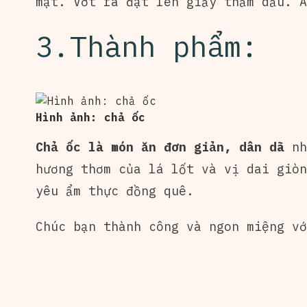
mặt. Vớt ra đặt lên giấy thấm dầu. Ă
3.Thành phẩm:
Hình ảnh: chả ốc
Chả ốc là món ăn đơn giản, dân dã
nh
hương thơm của lá lốt và vị dai giòn
yêu ẩm thực đồng quê.
Chúc bạn thành công và ngon miệng vớ