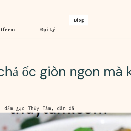
Blog
etferm
Đại Lý
chả ốc giòn ngon mà 
,
dấm gạo Thủy Tâm
,
dân dã