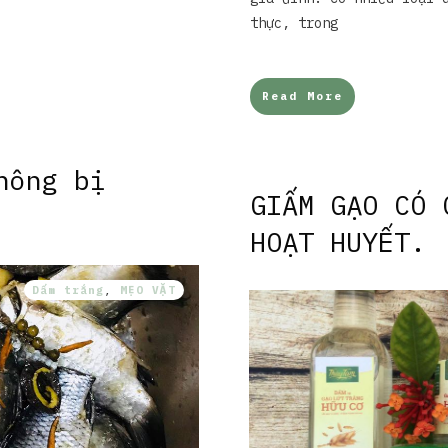
thực, trong
Read More
hông bị
GIẤM GẠO CÓ 
HOẠT HUYẾT.
Dấm trắng
,
MẸO VẶT