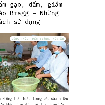
ấm gạo, dấm, giấm
áo Bragg – Những
ách sử dụng
CÔNG THỨC
,
Dấm trắng
,
MÓN ĂN
n không thể thiếu trong bếp của nhiều
dấm khác nhau được sử dụng trong ẩm