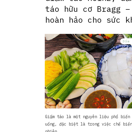
táo hữu cơ Bragg –
hoàn hảo cho sức k
Dấm 
Giấm táo là một nguyên liệu phổ biến
uống, đặc biệt là trong việc chế biế
nhiên,