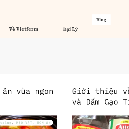
Blog
Về Vietferm
Đại Lý
 ăn vừa ngon
Giới thiệu v
và Dấm Gạo T
trắng
,
MẸO VẶT
,
MÓN ĂN