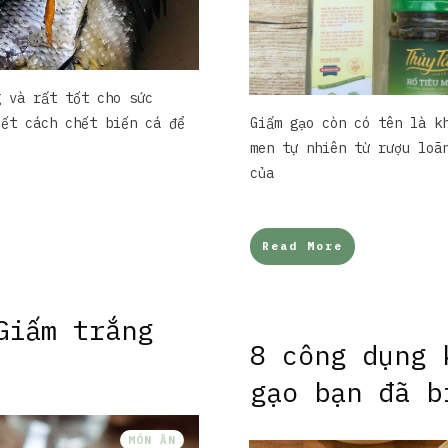
g và rất tốt cho sức
iết cách chết biến cá để
Giấm gạo còn có tên là k
men tự nhiên từ rượu loã
của
Read More
Giấm trắng
8 công dụng 
gạo bạn đã b
MÓN ĂN