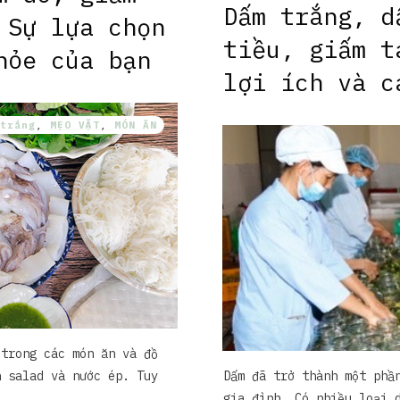
Dấm trắng, d
 Sự lựa chọn
tiều, giấm t
hỏe của bạn
lợi ích và c
trắng
,
MẸO VẶT
,
MÓN ĂN
 trong các món ăn và đồ
n salad và nước ép. Tuy
Dấm đã trở thành một phầ
gia đình. Có nhiều loại 