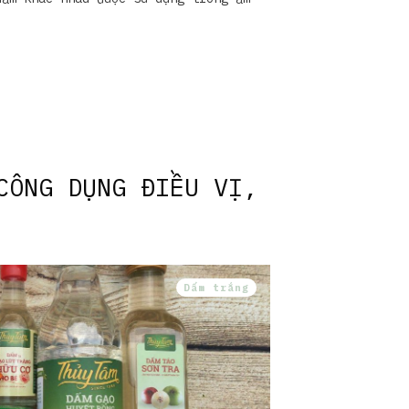
CÔNG DỤNG ĐIỀU VỊ,
Dấm trắng