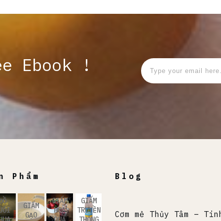
ee Ebook !
n Phẩm
Blog
ĐỒ
GIẤM
GIẤM
GIẤM
UỐI
HOA
TRUYỀN
Cơm mẻ Thủy Tâm – Tin
GẠO
HUA
QUẢ
THỐNG