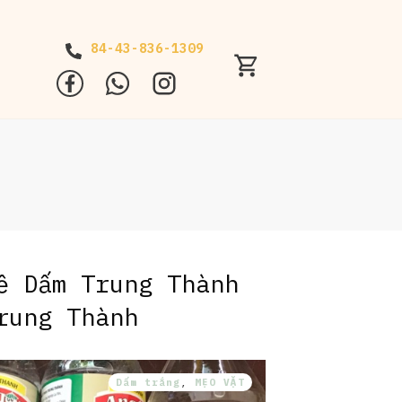
84-43-836-1309
ề Dấm Trung Thành
rung Thành
Dấm trắng
,
MẸO VẶT