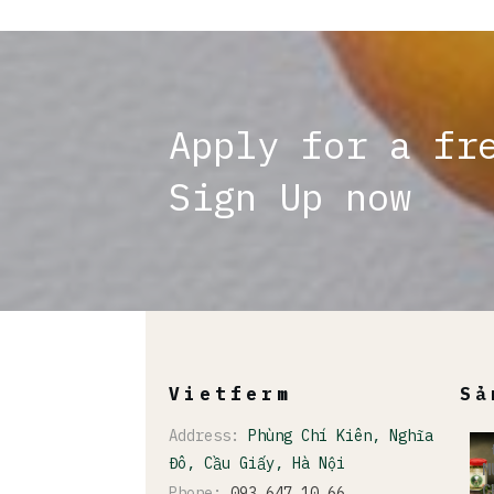
Apply for a fr
Sign Up now
Vietferm
Sả
Address:
Phùng Chí Kiên, Nghĩa
Đô, Cầu Giấy, Hà Nội
M
C
Phone:
093 647 10 66