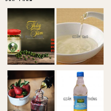
ĐỒ MUỐI CHUA
GIẤM GẠO
GIẤM HOA QUẢ
GIẤM TRUYỀN THỐNG