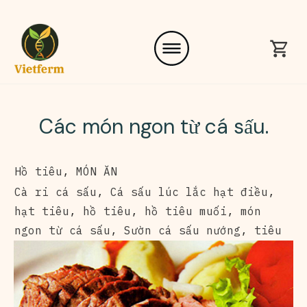
Các món ngon từ cá sấu.
Hồ tiêu
,
MÓN ĂN
Cà ri cá sấu
,
Cá sấu lúc lắc hạt điều
,
hạt tiêu
,
hồ tiêu
,
hồ tiêu muối
,
món
ngon từ cá sấu
,
Sườn cá sấu nướng
,
tiêu