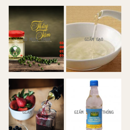
ĐỒ MUỐI CHUA
GIẤM GẠO
GIẤM HOA QUẢ
GIẤM TRUYỀN THỐNG