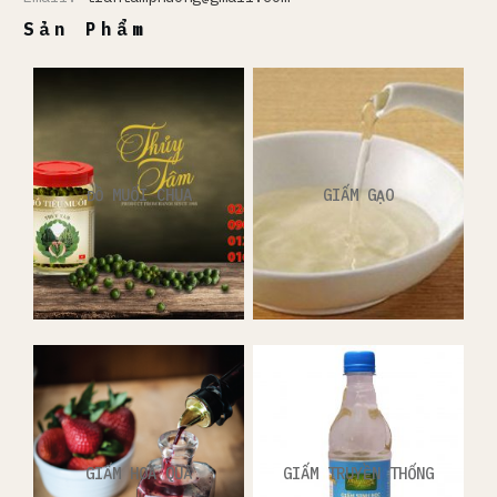
Sản Phẩm
ĐỒ MUỐI CHUA
GIẤM GẠO
GIẤM HOA QUẢ
GIẤM TRUYỀN THỐNG