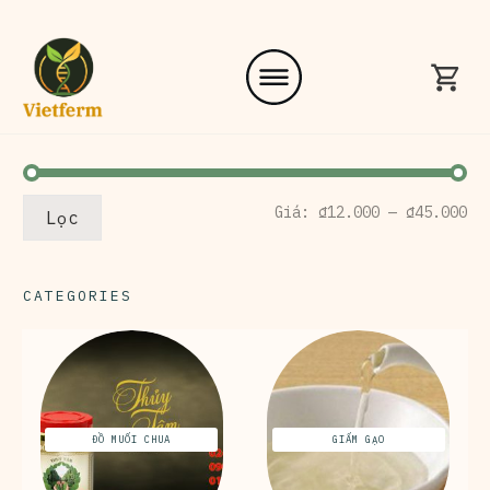
Gi
Gi
Giá:
₫12.000
—
₫45.000
Lọc
tố
tố
th
đa
CATEGORIES
ĐỒ MUỐI CHUA
GIẤM GẠO