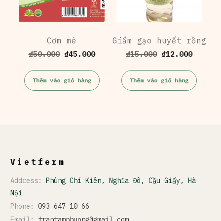
Cơm mẻ
Giấm gạo huyết rồng
Giá
Giá
Giá
Giá
₫
50.000
₫
45.000
₫
15.000
₫
12.000
gốc
hiện
gốc
hiện
là:
tại
là:
tại
Thêm vào giỏ hàng
Thêm vào giỏ hàng
₫50.000.
là:
₫15.000.
là:
₫45.000.
₫12.00
Vietferm
Address:
Phùng Chí Kiên, Nghĩa Đô, Cầu Giấy, Hà
Nội
Phone:
093 647 10 66
Email:
trantamphuong@gmail.com