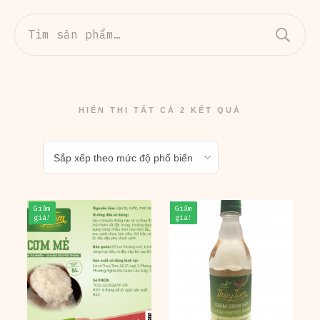
Tìm
kiếm:
HIỂN THỊ TẤT CẢ 2 KẾT QUẢ
Giảm
Giảm
giá!
giá!