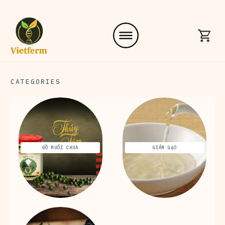
CATEGORIES
ĐỒ MUỐI CHUA
GIẤM GẠO