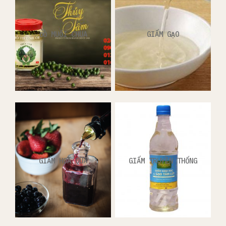
ĐỒ MUỐI CHUA
GIẤM GẠO
GIẤM HOA QUẢ
GIẤM TRUYỀN THỐNG