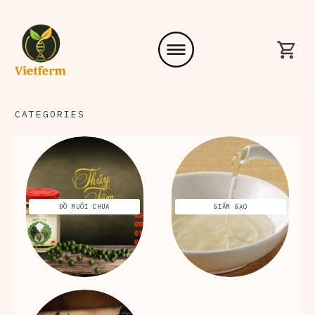
CATEGORIES
ĐỒ MUỐI CHUA
GIẤM GẠO