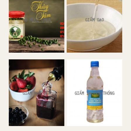
ĐỒ MUỐI CHUA
GIẤM GẠO
GIẤM HOA QUẢ
GIẤM TRUYỀN THỐNG