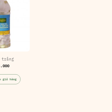
 trắng
3.000
o giỏ hàng