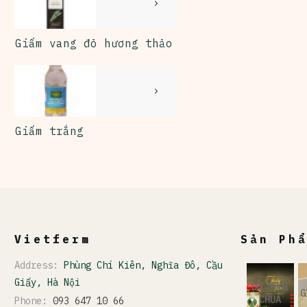
Giấm vang đỏ hương thảo
Giấm trắng
Vietferm
Sản Ph
Address:
Phùng Chí Kiên, Nghĩa Đô, Cầu
Giấy, Hà Nội
ĐỒ MUỐI
G
CHUA
Phone:
093 647 10 66