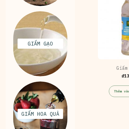
GIẤM GẠO
Giấm
₫
1
Thêm và
GIẤM HOA QUẢ