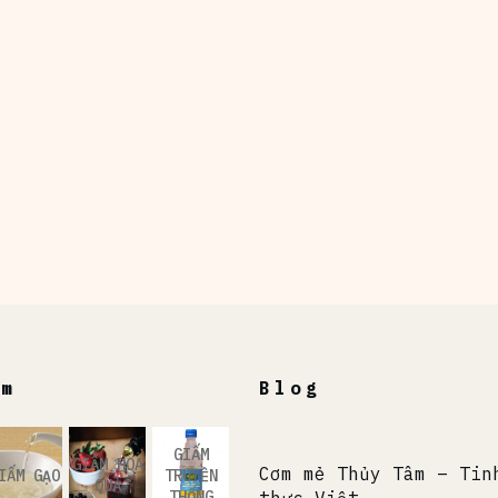
ẩm
Blog
GIẤM
GIẤM HOA
Cơm mẻ Thủy Tâm – Tin
IẤM GẠO
TRUYỀN
QUẢ
THỐNG