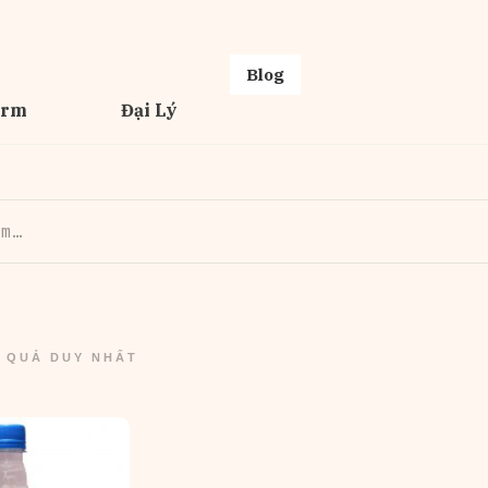
Blog
erm
Đại Lý
T QUẢ DUY NHẤT