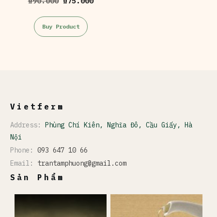
Giá
Giá
₫
90.000
₫
75.000
gốc
hiện
là:
tại
Buy Product
₫90.000.
là:
₫75.000.
Vietferm
Address:
Phùng Chí Kiên, Nghĩa Đô, Cầu Giấy, Hà
Nội
Phone:
093 647 10 66
Email:
trantamphuong@gmail.com
Sản Phẩm