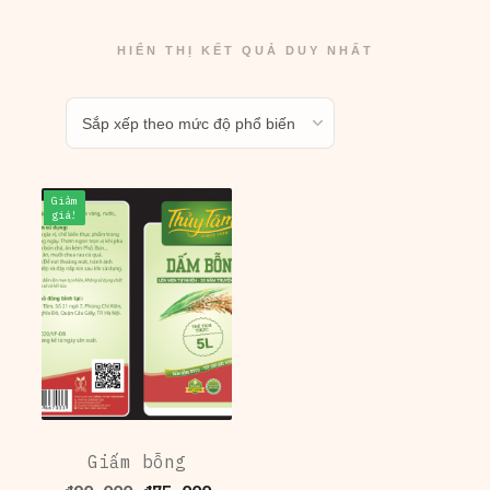
HIỂN THỊ KẾT QUẢ DUY NHẤT
Giảm
giá!
Giấm bỗng