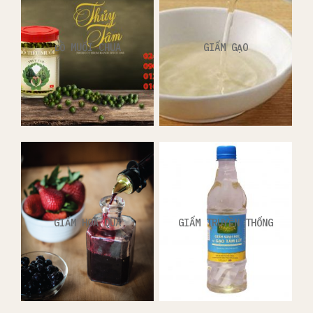
ĐỒ MUỐI CHUA
GIẤM GẠO
GIẤM HOA QUẢ
GIẤM TRUYỀN THỐNG