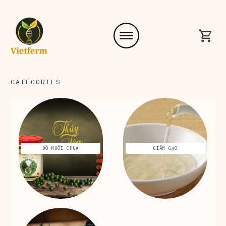
CATEGORIES
ĐỒ MUỐI CHUA
GIẤM GẠO