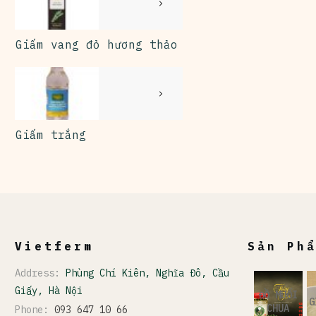
Giấm vang đỏ hương thảo
Giấm trắng
Vietferm
Sản Ph
Address:
Phùng Chí Kiên, Nghĩa Đô, Cầu
Giấy, Hà Nội
ĐỒ MUỐI
G
CHUA
Phone:
093 647 10 66