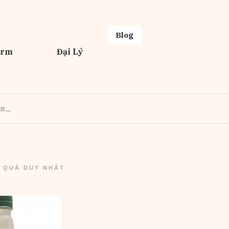
Blog
erm
Đại Lý
T QUẢ DUY NHẤT