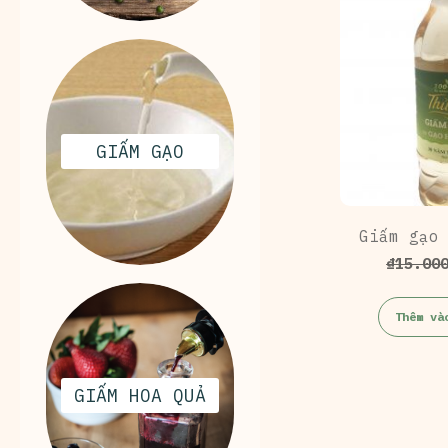
GIẤM GẠO
Giấm gạo
₫
15.00
Thêm và
GIẤM HOA QUẢ