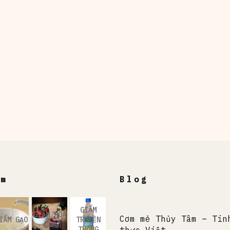
ẩm
Blog
GIẤM
GIẤM HOA
Cơm mẻ Thủy Tâm – Tin
IẤM GẠO
TRUYỀN
QUẢ
THỐNG