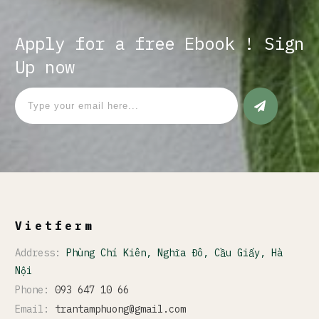
Apply for a free Ebook ! Sign
Up now
Vietferm
Address:
Phùng Chí Kiên, Nghĩa Đô, Cầu Giấy, Hà
Nội
Phone:
093 647 10 66
Email:
trantamphuong@gmail.com