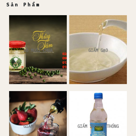
Sản Phẩm
ĐỒ MUỐI CHUA
GIẤM GẠO
GIẤM HOA QUẢ
GIẤM TRUYỀN THỐNG