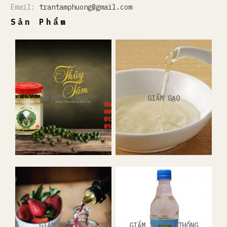
Email:
trantamphuong@gmail.com
Sản Phẩm
ĐỒ MUỐI CHUA
GIẤM GẠO
GIẤM HOA QUẢ
GIẤM TRUYỀN THỐNG