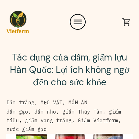
Tác dụng của dấm, giấm lựu
Hàn Quốc: Lợi ích không ngờ
đến cho sức khỏe
Dấm trắng
,
MẸO VẶT
,
MÓN ĂN
dấm gạo
,
dấm nho
,
giấm Thủy Tâm
,
giấm
tiều
,
giấm vang trắng
,
Giấm Vietferm
,
nước giấm gạo