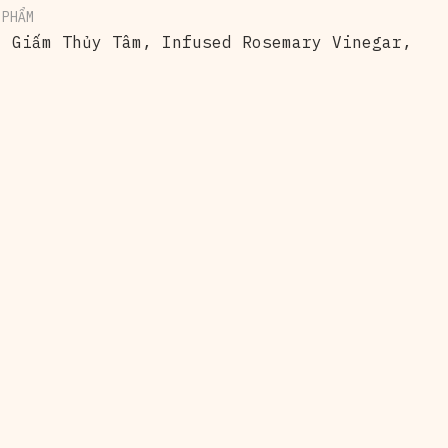
 PHẨM
,
Giấm Thủy Tâm
,
Infused Rosemary Vinegar
,