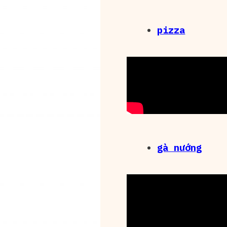
pizza
gà nướng