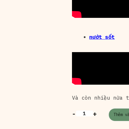
nướt sốt
Và còn nhiều nữa 
-
+
Thêm v