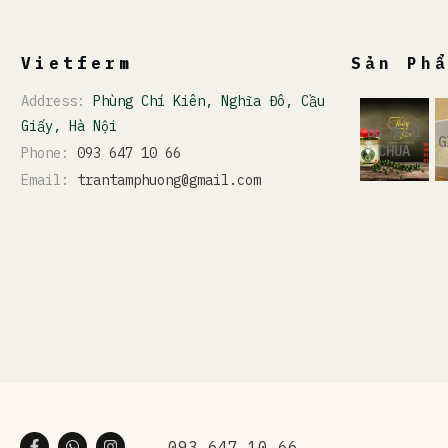
Vietferm
Sản Ph
Address:
Phùng Chí Kiên, Nghĩa Đô, Cầu
Giấy, Hà Nội
ĐỒ MUỐI
G
CHUA
Phone:
093 647 10 66
Email:
trantamphuong@gmail.com
093 647 10 66