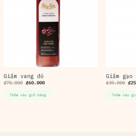
Giấm vang đỏ
Giấm gạo 
₫
70.000
₫
60.000
₫
30.000
₫
25
Thêm vào giỏ hàng
Thêm vào gi