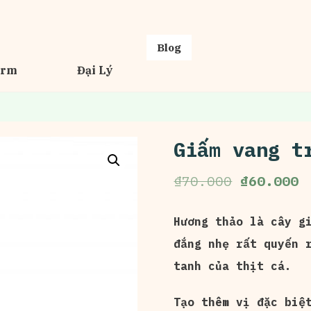
Blog
erm
Đại Lý
Giấm vang t
₫
70.000
₫
60.000
Hương thảo là cây g
đắng nhẹ rất quyến 
tanh của thịt cá.
Tạo thêm vị đặc biệ