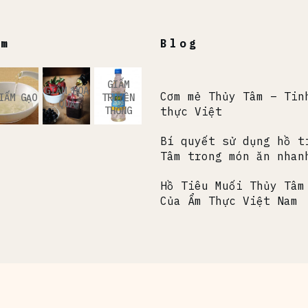
ẩm
Blog
GIẤM
GIẤM HOA
Cơm mẻ Thủy Tâm – Tin
IẤM GẠO
TRUYỀN
QUẢ
THỐNG
thực Việt
Bí quyết sử dụng hồ t
Tâm trong món ăn nhan
Hồ Tiêu Muối Thủy Tâm
Của Ẩm Thực Việt Nam