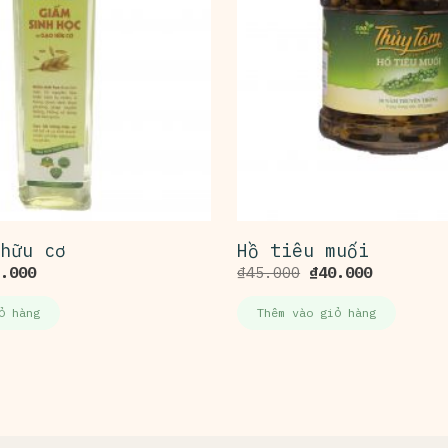
hữu cơ
Hồ tiêu muối
.000
₫
45.000
₫
40.000
ỏ hàng
Thêm vào giỏ hàng