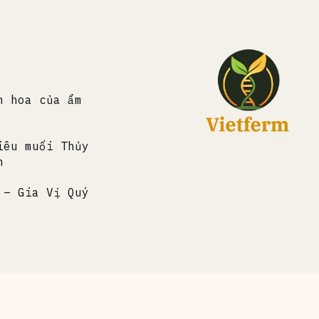
h hoa của ẩm
iêu muối Thủy
h
 – Gia Vị Quý