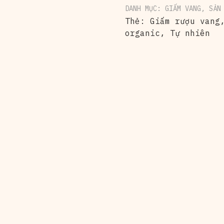
DANH MỤC:
GIẤM VANG
,
SẢN
Thẻ:
Giấm rượu vang
organic
,
Tự nhiên