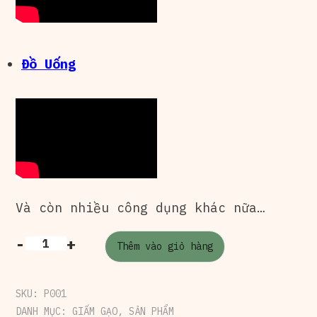
Đồ Uống
Và còn nhiều công dụng khác nữa…
-
+
Thêm vào giỏ hàng
SKU:
P001
DANH MỤC:
GIẤM GẠO
,
SẢN PHẨM