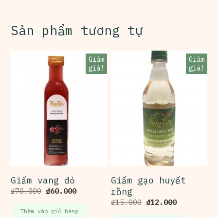
Sản phẩm tương tự
Giảm
Giảm
giá!
giá!
Giấm vang đỏ
Giấm gạo huyết
₫
70.000
₫
60.000
rồng
₫
15.000
₫
12.000
Thêm vào giỏ hàng