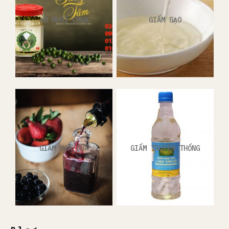
ĐỒ MUỐI CHUA
GIẤM GẠO
GIẤM HOA QUẢ
GIẤM TRUYỀN THỐNG