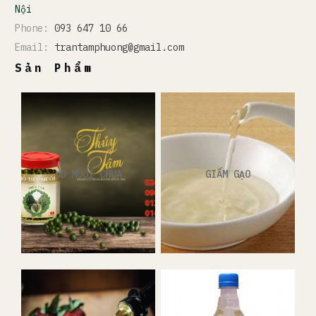
Nội
Phone:
093 647 10 66
Email:
trantamphuong@gmail.com
Sản Phẩm
ĐỒ MUỐI CHUA
GIẤM GẠO