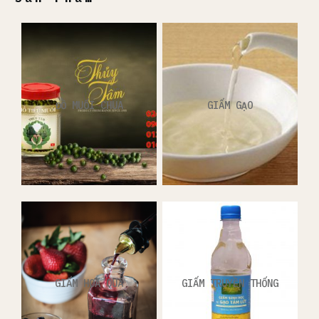
ĐỒ MUỐI CHUA
GIẤM GẠO
GIẤM HOA QUẢ
GIẤM TRUYỀN THỐNG