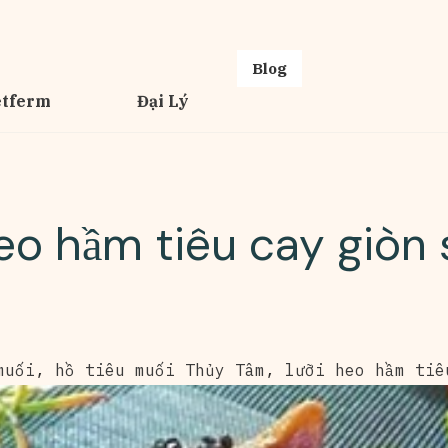
Blog
etferm
Đại Lý
eo hầm tiêu cay giòn 
muối
,
hồ tiêu muối Thủy Tâm
,
lưỡi heo hầm tiê