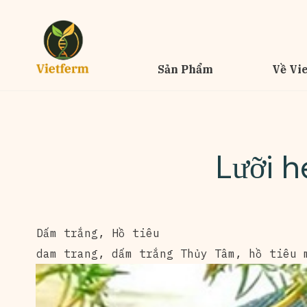
Sản Phẩm
Về Vi
Lưỡi h
Dấm trắng
,
Hồ tiêu
dam trang
,
dấm trắng Thủy Tâm
,
hồ tiêu 