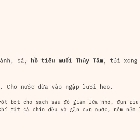
hành, sả,
hồ tiêu muối Thủy Tâm
, tỏi xong
. Cho nước dừa vào ngập lưỡi heo.
vớt bọt cho sạch sau đó giảm lửa nhỏ, đun riu
khi tất cả chín đều và gần cạn nước, nêm nếm 