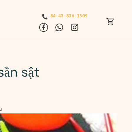
84-43-836-1309
sần sật
u