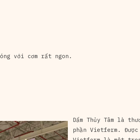
óng với cơm rất ngon.
Dấm Thủy Tâm là thư
phần Vietferm. Được
Vietferm là một tro