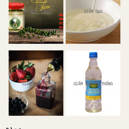
ĐỒ MUỐI CHUA
GIẤM GẠO
GIẤM HOA QUẢ
GIẤM TRUYỀN THỐNG