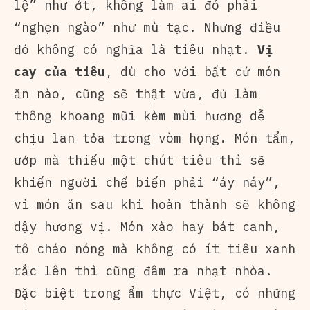
lệ” như ớt, không làm ai đó phải
“nghẹn ngào” như mù tạc. Nhưng điều
đó không có nghĩa là tiêu nhạt.
Vị
cay của tiêu
, dù cho với bất cứ món
ăn nào, cũng sẽ thật vừa, đủ làm
thông khoang mũi kèm mùi hương dễ
chịu lan tỏa trong vòm họng. Món tẩm,
ướp mà thiếu một chút tiêu thì sẽ
khiến người chế biến phải “áy náy”,
vì món ăn sau khi hoàn thành sẽ không
dậy hương vị. Món xào hay bát canh,
tô cháo nóng mà không có ít tiêu xanh
rắc lên thì cũng đâm ra nhạt nhòa.
Đặc biệt trong ẩm thực Việt, có những