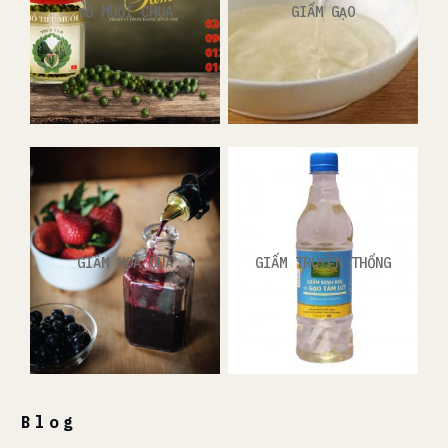
ĐỒ MUỐI CHUA
GIẤM GẠO
GIẤM HOA QUẢ
GIẤM TRUYỀN THỐNG
Blog