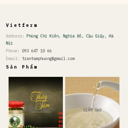
Vietferm
Address:
Phùng Chí Kiên, Nghĩa Đô, Cầu Giấy, Hà
Nội
Phone:
093 647 10 66
Email:
trantamphuong@gmail.com
Sản Phẩm
ĐỒ MUỐI CHUA
GIẤM GẠO