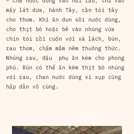
– Chế nước dùng vào nồi lẩu, thả vào
mấy lát dứa, hành Tây, cần tỏi tây
cho thơm. Khi ăn đun sôi nước dùng,
cho thịt bò hoặc bê vào nhúng vừa
chín tới rồi cuốn với xà lách, bún,
rau thơm, chấm mắm nêm thưởng thức.
Nhúng rau, đậu phụ ăn kèm cho phong
phú. Bún có thể ăn kèm thịt bò nhúng
với rau, chan nước dùng xì xụp cũng
hấp dẫn vô cùng.