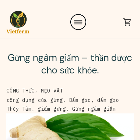
Gừng ngâm giấm – thần dược
cho sức khỏe.
CÔNG THỨC
,
MẸO VẶT
công dụng của gừng
,
Dấm gạo
,
dấm gạo
Thủy Tâm
,
giấm gừng
,
Gừng ngâm giấm