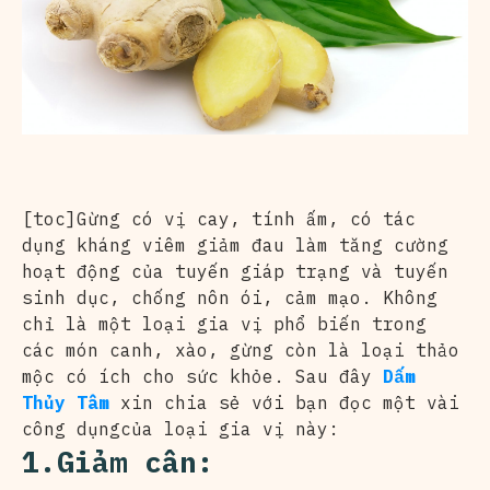
[toc]Gừng có vị cay, tính ấm, có tác
dụng kháng viêm giảm đau làm tăng cường
hoạt động của tuyến giáp trạng và tuyến
sinh dục, chống nôn ói, cảm mạo. Không
chỉ là một loại gia vị phổ biến trong
các món canh, xào, gừng còn là loại thảo
mộc có ích cho sức khỏe. Sau đây
Dấm
Thủy Tâm
xin chia sẻ với bạn đọc một vài
công dụngcủa loại gia vị này:
1.Giảm cân: