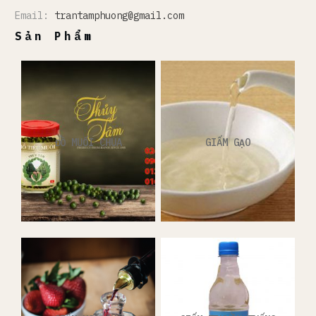
Email:
trantamphuong@gmail.com
Sản Phẩm
ĐỒ MUỐI CHUA
GIẤM GẠO