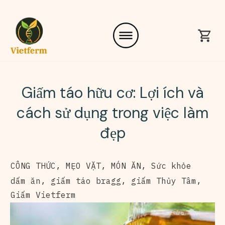
Giấm táo hữu cơ: Lợi ích và
cách sử dụng trong việc làm
đẹp
CÔNG THỨC
,
MẸO VẶT
,
MÓN ĂN
,
Sức khỏe
dấm ăn
,
giấm táo bragg
,
giấm Thủy Tâm
,
Giấm Vietferm