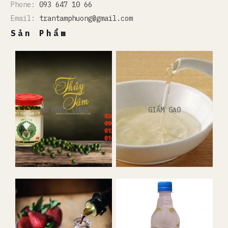
Phone:
093 647 10 66
Email:
trantamphuong@gmail.com
Sản Phẩm
ĐỒ MUỐI CHUA
GIẤM GẠO