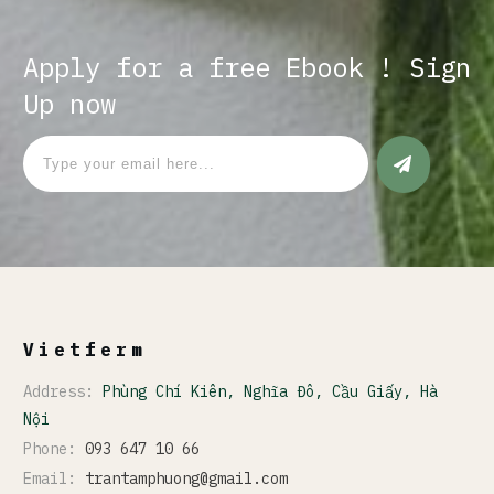
Apply for a free Ebook ! Sign
Up now
Vietferm
Address:
Phùng Chí Kiên, Nghĩa Đô, Cầu Giấy, Hà
Nội
Phone:
093 647 10 66
Email:
trantamphuong@gmail.com