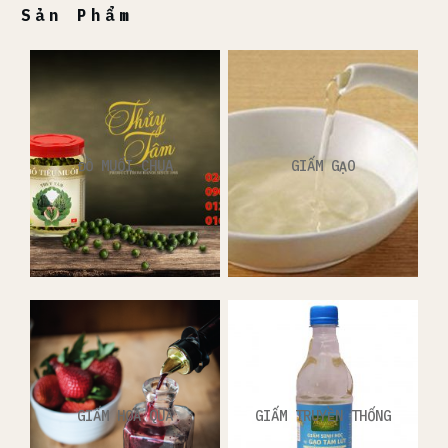
Sản Phẩm
ĐỒ MUỐI CHUA
GIẤM GẠO
GIẤM HOA QUẢ
GIẤM TRUYỀN THỐNG