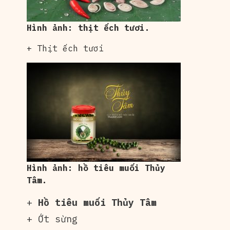
Hình ảnh: thịt ếch tươi.
+ Thịt ếch tươi
Hình ảnh: hồ tiêu muối Thủy
Tâm.
+
Hồ tiêu muối Thủy Tâm
+ Ớt sừng