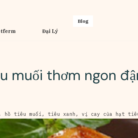
Blog
etferm
Đại Lý
êu muối thơm ngon đậ
,
hồ tiêu muối
,
tiêu xanh
,
vị cay của hạt tiê