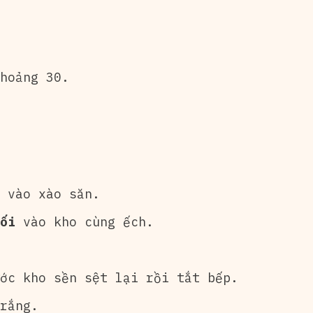
hoảng 30.
 vào xào săn.
uối
vào kho cùng ếch.
ớc kho sền sệt lại rồi tắt bếp.
rắng.