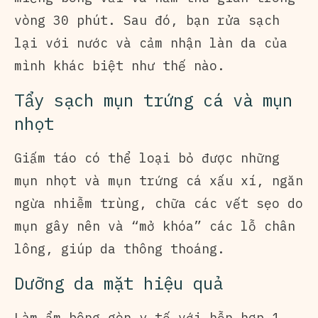
vòng 30 phút. Sau đó, bạn rửa sạch
lại với nước và cảm nhận làn da của
mình khác biệt như thế nào.
Tẩy sạch mụn trứng cá và mụn
nhọt
Giấm táo có thể loại bỏ được những
mụn nhọt và mụn trứng cá xấu xí, ngăn
ngừa nhiễm trùng, chữa các vết sẹo do
mụn gây nên và “mở khóa” các lỗ chân
lông, giúp da thông thoáng.
Dưỡng da mặt hiệu quả
Làm ẩm bông gòn y tế với hỗn hợp 1