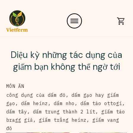
Diệu kỳ những tác dụng của
giấm bạn không thể ngờ tới
MÓN ĂN
công dụng của dấm đỏ
,
dấm gạo hay giấm
gạo
,
dấm heinz
,
dấm nho
,
dấm táo ottogi
,
dấm tây
,
dấm trung thành 2 lít
,
giấm táo
bragg giả
,
giấm trắng heinz
,
giấm vang
đỏ