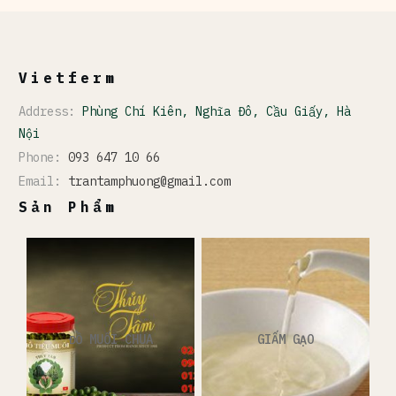
Vietferm
Address:
Phùng Chí Kiên, Nghĩa Đô, Cầu Giấy, Hà
Nội
Phone:
093 647 10 66
Email:
trantamphuong@gmail.com
Sản Phẩm
ĐỒ MUỐI CHUA
GIẤM GẠO