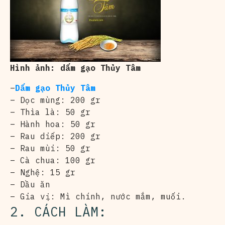
Hình ảnh: dấm gạo Thủy Tâm
–
Dấm gạo Thủy Tâm
– Dọc mùng: 200 gr
– Thìa là: 50 gr
– Hành hoa: 50 gr
– Rau diếp: 200 gr
– Rau mùi: 50 gr
– Cà chua: 100 gr
– Nghệ: 15 gr
– Dầu ăn
– Gia vị: Mì chính, nước mắm, muối.
2. CÁCH LÀM: