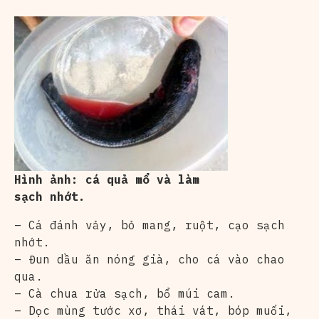
Hình ảnh: cá quả mổ và làm
sạch nhớt.
– Cá đánh vảy, bỏ mang, ruột, cạo sạch
nhớt.
– Đun dầu ăn nóng già, cho cá vào chao
qua.
– Cà chua rửa sạch, bổ múi cam.
– Dọc mùng tước xơ, thái vát, bóp muối,