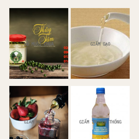
ĐỒ MUỐI CHUA
GIẤM GẠO
GIẤM HOA QUẢ
GIẤM TRUYỀN THỐNG