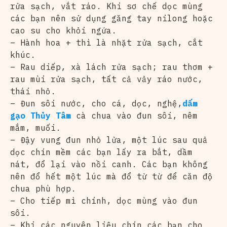
rửa sạch, vắt ráo. Khi sơ chế dọc mùng
các bạn nên sử dụng găng tay nilong hoặc
cao su cho khỏi ngứa.
– Hành hoa + thì là nhặt rửa sạch, cắt
khúc.
– Rau diếp, xà lách rửa sạch; rau thơm +
rau mùi rửa sạch, tất cả vảy ráo nước,
thái nhỏ.
– Đun sôi nước, cho cá, dọc, nghệ,
dấm
gạo Thủy Tâm
cà chua vào đun sôi, nêm
mắm, muối.
– Đậy vung đun nhỏ lửa, một lúc sau quả
dọc chín mềm các bạn lấy ra bắt, dầm
nát, đổ lại vào nồi canh. Các bạn không
nên đổ hết một lúc mà đổ từ từ để căn độ
chua phù hợp.
– Cho tiếp mì chính, dọc mùng vào đun
sôi.
– Khi các nguyên liệu chín các bạn cho